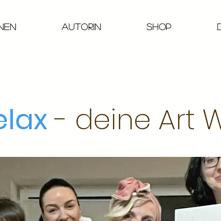
onen
Autorin
Shop
elax
- deine Art 