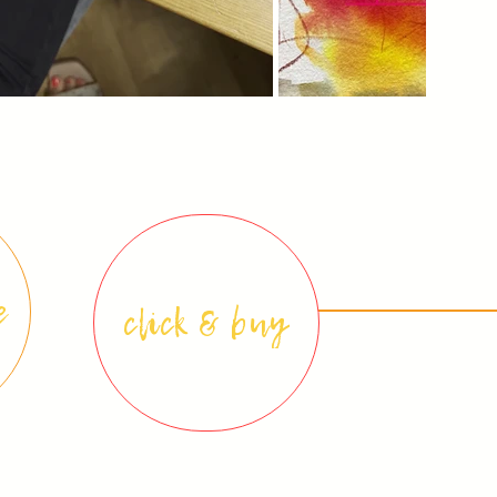
e
click & buy