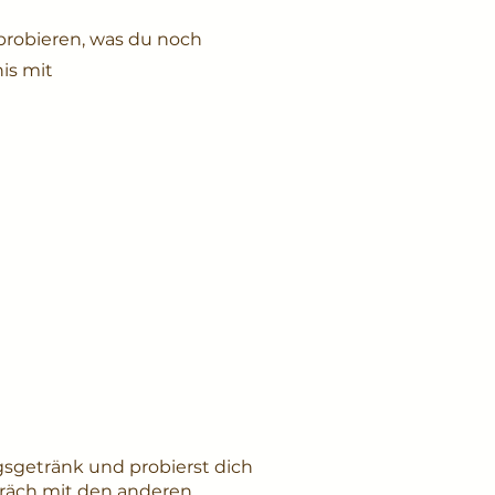
probieren, was du noch
nis mit
gsgetränk und probierst dich
präch mit den anderen