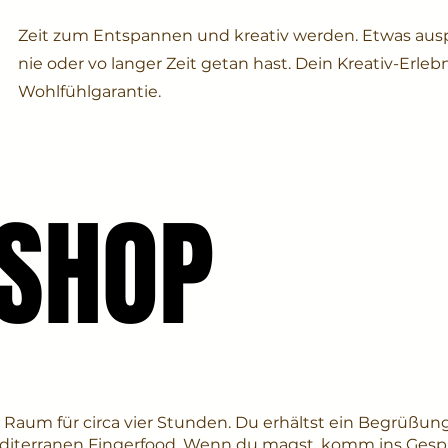
Zeit zum Entspannen und kreativ werden. Etwas aus
nie oder vo langer Zeit getan hast. Dein Kreativ-Erleb
Wohlfühlgarantie.
SHOP
SHOP
Raum für circa vier Stunden. Du erhältst ein Begrüßun
editerranen Fingerfood. Wenn du magst, komm ins Ges