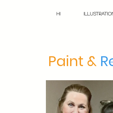
Hi
Illustrati
Paint &
R