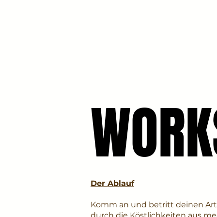
WORK
WORK
Der Ablauf
Komm an und betritt deinen Art 
durch die Köstlichkeiten aus m