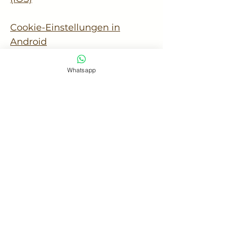
Cookie-Einstellungen in
Android
Whatsapp
Um die Verwendung eigener
Daten durch Google Analytics
auf allen Websites abzulehnen
und zu verhindern, bestehen
die folgenden Anweisungen:
https://tools.google.com/dlpag
e/gaoptout.
Wir können diese Cookie-
Richtlinie aktualisieren. Wir
bitten Nutzer, diese Seite