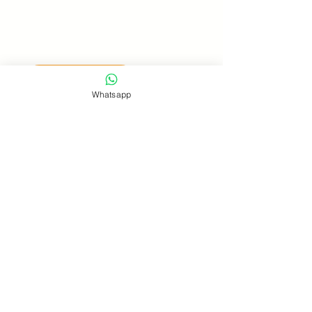
click & call
Whatsapp
click & mail
click & price
click & buy
Mandy Souissi