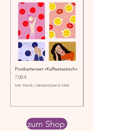
Postkartenset »Kaffeetastisch«
Postkarte "Kaffeepa
Preis
Preis
7,00 €
2,00 €
inkl. MwSt.
|
Versand per E-Mail
inkl. MwSt.
zum Shop