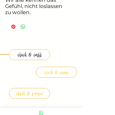
Wir alle kennen das
Gefühl, nicht loslassen
zu wollen.
Doch Loslassen ist oft
kein Verlust, sondern
ein Geschenk. Es
befreit uns, macht Platz
für neue Ideen, für
Wachstum, für das
click & call
Leben, das uns
entgegenkommt. Wen
n wir es einladen!
click & mail
Inspiriere dich oder
deine
Lieblingsmenschen zu
click & price
mehr Mut, loszulassen.
Mit einem lieben Gruß,
der auf dieser